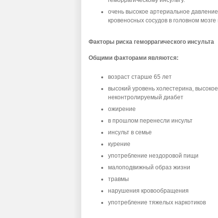
геморрагическому инсульту.
очень высокое артериальное давление
кровеносных сосудов в головном мозге 
Факторы риска геморрагического инсульта
Общими факторами являются:
возраст старше 65 лет
высокий уровень холестерина, высокое
неконтролируемый диабет
ожирение
в прошлом перенесли инсульт
инсульт в семье
курение
употребление нездоровой пищи
малоподвижный образ жизни
травмы
нарушения кровообращения
употребление тяжелых наркотиков