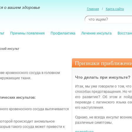
я о вашем здоровье
Главная
/
Карта сайта
льт
Причины появления
Профилактика
Лечение инсульта
Восстан
ский инсульт
Признаки приближени
ве кровеносного сосуда в головном
Что делать при инсульте?
 окружающие ткани.
Итак, мы уже говорили о том, что
способах предотвращения. Но что
его развитие? Об этом и пойд
гических инсультов:
переводе с латинского языка озн
его наступления.
нного кровеносного сосуда выпячивается
Однако, не всегда инсульт возни
которой происходит аномальное
различные симптомы.
зрыв такого сосуда может привести к