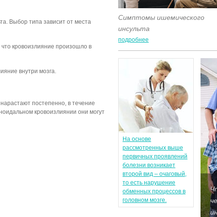
Симптомы ишемического
та. Выбор типа зависит от места
инсульта
подробнее
 что кровоизлияние произошло в
ияние внутри мозга.
нарастают постепенно, в течение
хноидальном кровоизлиянии они могут
На основе
рассмотренных выше
первичных проявлений
болезни возникает
второй вид – очаговый,
то есть нарушение
Ч
обменных процессов в
головном мозге.
ч
и