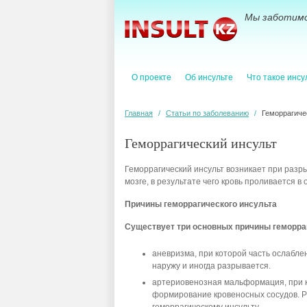
Мы заботимс
О проекте
Об инсульте
Что такое инсу
Главная
/
Статьи по заболеванию
/
Геморрагиче
Геморрагический инсульт
Геморрагический инсульт возникает при разры
мозге, в результате чего кровь проливается в
Причины геморрагического инсульта
Существует три основных причины геморра
аневризма, при которой часть ослабле
наружу и иногда разрывается.
артериовенозная мальформация, при 
формирование кровеносных сосудов. Ра