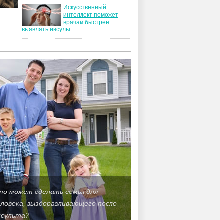
Искусственный
интеллект поможет
врачам быстрее
выявлять инсульт
то может сделать семья для
еловека, выздоравливающего после
нсульта?