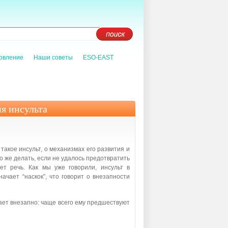
овление
Наши советы
ESO-EAST
я инсульта
 такое инсульт, о механизмах его развития и
 же делать, если не удалось предотвратить
ет речь. Как мы уже говорили, инсульт в
ачает “наскок”, что говорит о внезапности
кает внезапно: чаще всего ему предшествуют