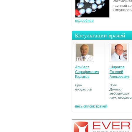
Рассказыва
научный со
иммунологи
подробнее
Косультации врачей
Альберт
Широков
Серафимович
Евгений
Кадыков
Алексеевич
Врач
Врач
профессор
Доктор
медицинских
наук, професс
весь список врачей