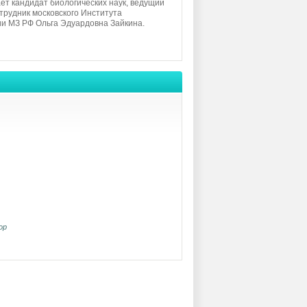
ет кандидат биологических наук, ведущий
трудник московского Института
и МЗ РФ Ольга Эдуардовна Зайкина.
ор