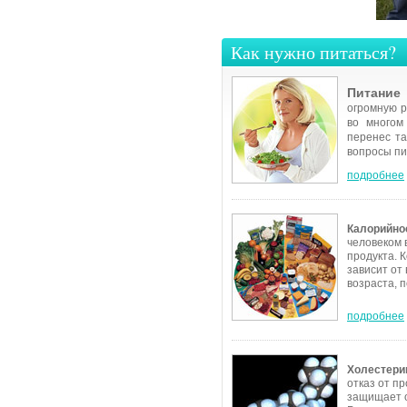
Как нужно питаться?
Питание
огромную р
во многом
перенес та
вопросы пи
подробнее
Калорийно
человеком 
продукта. 
зависит от
возраста, п
подробнее
Холестерин
отказ от п
защищает о